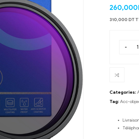
260,000
310,000 DT 
-
Categories:
Tag:
Acc-objec
Livraiso
Télépho