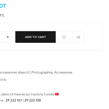
DT
TTC
+
ADD TO CART
Accessoires objectif
,
Photographie
,
Accessoires
tifs
n dans 24 heures sur toute la Tunisie
ne :
29 222 107
|
29 222 108