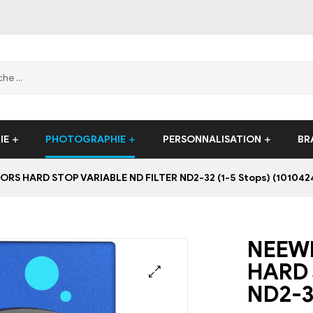
IE
PHOTOGRAPHIE
PERSONNALISATION
BR
S HARD STOP VARIABLE ND FILTER ND2-32 (1-5 Stops) (101042
NEEWE
EN STOCK
HARD 
ND2-32