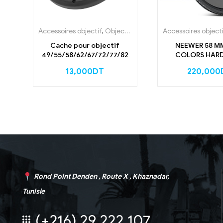
Accessoires objectif
,
Objectif caméra
Accessoires objecti
Cache pour objectif
NEEWER 58 M
49/55/58/62/67/72/77/82
COLORS HARD
VARIABLE ND FILT
13,000
DT
220,000
(1-5 Stops) (1
Rond Point Denden , Route X , Khaznadar,
Tunisie
(+216) 29 222 107