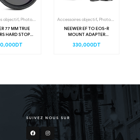
s objectif
,
Photographie
,
Accessoires
Accessoires objectif
,
Photographie
,
Acces
Ac
R 77 MM TRUE
NEEWER EF TO EOS-R
RS HARD STOP
MOUNT ADAPTER
 ND FILTER ND2-32
(10102296)
60,000
DT
330,000
DT
ops) (10104249)
SUIVEZ NOUS SUR