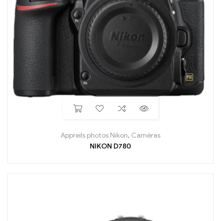
Appreils photos Nikon
,
Caméras
NIKON D780
En arrivage