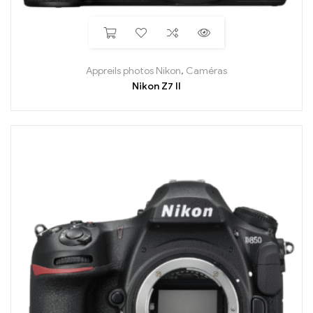
Appreils photos Nikon
,
Caméras
Nikon Z7 II
En arrivage