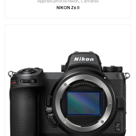
Appreils photos Nikon
,
Caméras
NIKON Z6 II
En arrivage