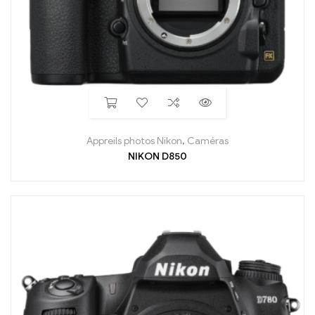
Appreils photos Nikon
,
Caméras
NIKON D850