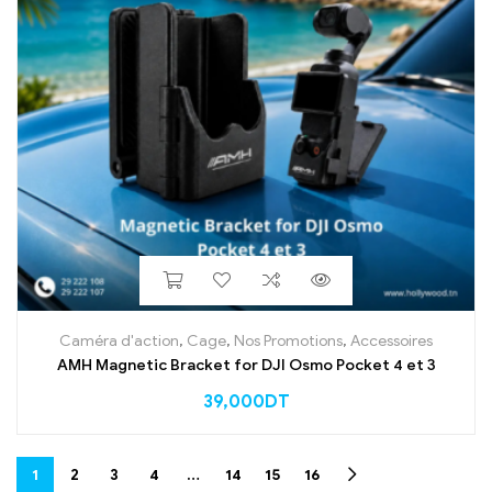
Caméra d'action
,
Cage
,
Nos Promotions
,
Accessoires
AMH Magnetic Bracket for DJI Osmo Pocket 4 et 3
39,000
DT
1
2
3
4
…
14
15
16