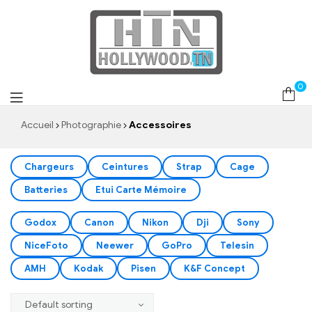
Accessoires
0
Accueil
Photographie
Accessoires
Chargeurs
Ceintures
Strap
Cage
Batteries
Etui Carte Mémoire
Godox
Canon
Nikon
Dji
Sony
NiceFoto
Neewer
GoPro
Telesin
AMH
Kodak
Pisen
K&F Concept