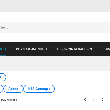
IE
PHOTOGRAPHIE
PERSONNALISATION
BR
t
Aparo
K&F Concept
1
2
156 results