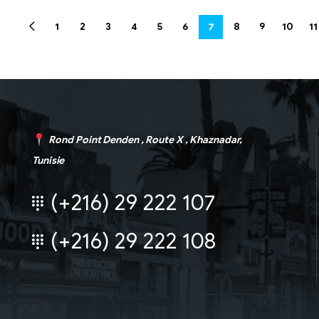
1
2
3
4
5
6
7
8
9
10
11
Rond Point Denden , Route X , Khaznadar,
Tunisie
(+216) 29 222 107
(+216) 29 222 108