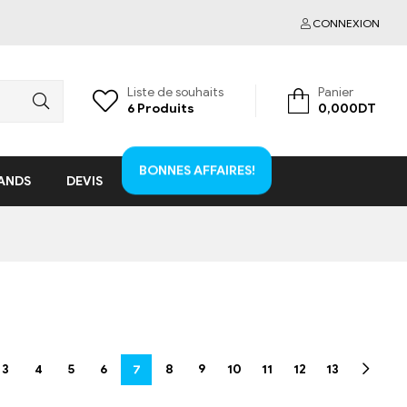
CONNEXION
Liste de souhaits
Panier
6
Produits
0,000
DT
BONNES AFFAIRES!
ANDS
DEVIS
3
4
5
6
7
8
9
10
11
12
13