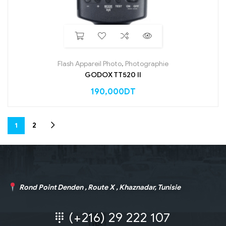
Flash Appareil Photo
,
Photographie
GODOX TT520 II
190,000
DT
1
2
Rond Point Denden , Route X , Khaznadar, Tunisie
(+216) 29 222 107