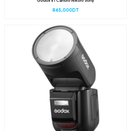
Godox V1 Canon/Nikon/Sony
845,000
DT