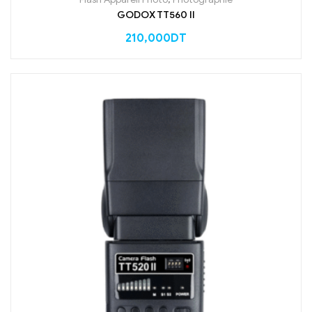
GODOX TT560 II
210,000
DT
En arrivage