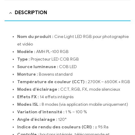
DESCRIPTION
Nom du produit :
Cine Light LED RGB pour photographie
et vidéo
Modèle :
AMH PL-100 RGB
Type :
Projecteur LED COB RGB
Source lumineuse :
COB LED
Monture :
Bowens standard
Température de couleur (CCT) :
2700K – 6500K + RGB
Modes d’éclairage :
CCT, RGB, FX, mode silencieux
Effets FX :
14 effets intégrés
Modes ISL :
8 modes (via application mobile uniquement)
Variation d’intensité :
1 % – 100 %
Angle d’éclairage :
120°
Indice de rendu des couleurs (CRI) :
≥ 95 Ra
Contrôle :
boutons intégrés, télécommande et