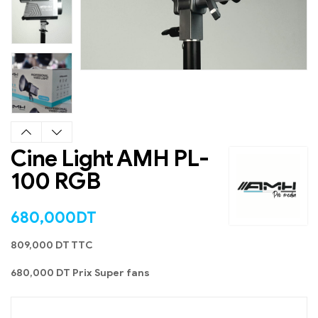
Cine Light AMH PL-
EN STOCK
100 RGB
680,000
DT
809,000 DT TTC
680,000 DT Prix Super fans