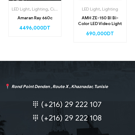
LED Light
,
Lighting
,
Cinématographie
LED Light
,
Bonnes affaires!
,
Lighting
Amaran Ray 660c
AMH ZE-150 BI Bi-
Color LED Video Light
4496,000
DT
690,000
DT
Rond Point Denden , Route X , Khaznadar, Tunisie
(+216) 29 222 107
(+216) 29 222 108