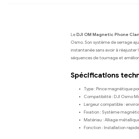
Le
DJI OM Magnetic Phone Cla
Osmo. Son système de serrage ajust
instantanée sans avoir à réajuster l
séquences de tournage et améliore
Spécifications tech
Type : Pince magnétique p
Compatibilité : DJI Osmo Mo
Largeur compatible : envir
Fixation : Système magnéti
Matériau : Alliage métalliq
Fonction : Installation rapid