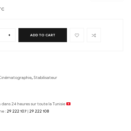
TC
+
ADD TO CART
Cinématographie
,
Stabilisateur
n dans 24 heures sur toute la Tunisie
ne :
29 222 107
|
29 222 108