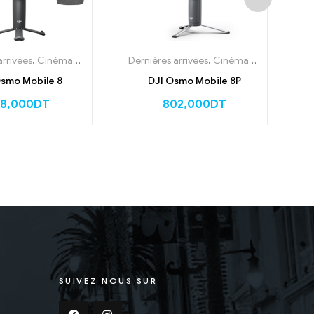
arrivées
,
Cinématographie
,
Stabilisateur
Dernières arrivées
,
Cinématographie
,
Sta
C
Osmo Mobile 8
DJI Osmo Mobile 8P
48,000
DT
802,000
DT
SUIVEZ NOUS SUR