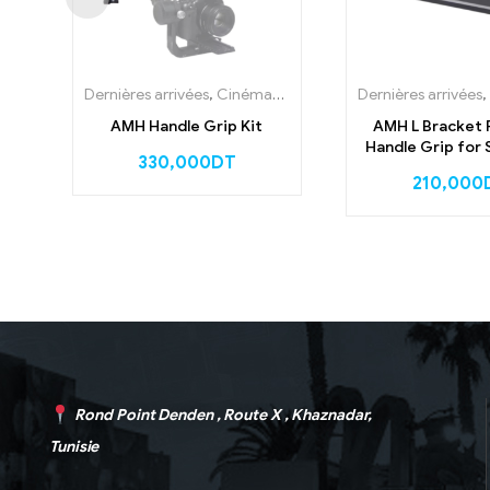
Dernières arrivées
,
Cinématographie
,
Photographie
Dernières arrivées
,
Stabi
AMH Handle Grip Kit
AMH L Bracket 
Handle Grip for 
330,000
DT
210,000
Rond Point Denden , Route X , Khaznadar,
Tunisie