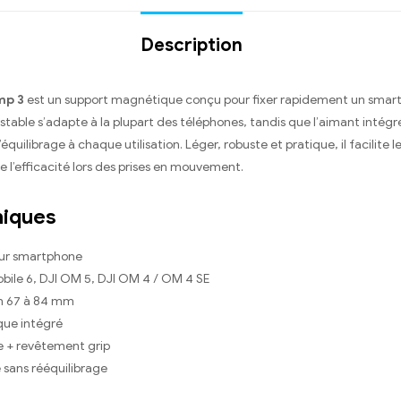
Description
mp 3
est un support magnétique conçu pour fixer rapidement un smartp
able s’adapte à la plupart des téléphones, tandis que l’aimant intégr
’équilibrage à chaque utilisation. Léger, robuste et pratique, il facilite 
 l’efficacité lors des prises en mouvement.
niques
our smartphone
bile 6, DJI OM 5, DJI OM 4 / OM 4 SE
on 67 à 84 mm
que intégré
ue + revêtement grip
e sans rééquilibrage