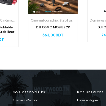
lisateur
,
Cinématographie
,
Accessoires
,
Photographie
Cinématographie
,
Stabilisateur
,
Stabilisateur
,
Accessoires
,
Nos Promotions
Dernières 
Foldable
DJI OSMO MOBILE 7P
DJI 
Stabilizer
663,000
DT
7
DT
NOS CATÉGORIES
NOS SERVICES
Caméra d'action
Devis en ligne