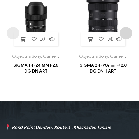
Objectifs Sony
,
Caméras
,
Objectif caméra
Objectifs Sony
,
Caméras
,
Obj
SIGMA 14-24 MM F2.8
SIGMA 24-70mm F/2.8
DG DN ART
DG DN II ART
Rond Point Denden , Route X , Khaznadar, Tunisie