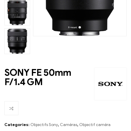
SONY FE 50mm
EN STOCK
F/1.4 GM
Categories:
Objectifs Sony
,
Caméras
,
Objectif caméra