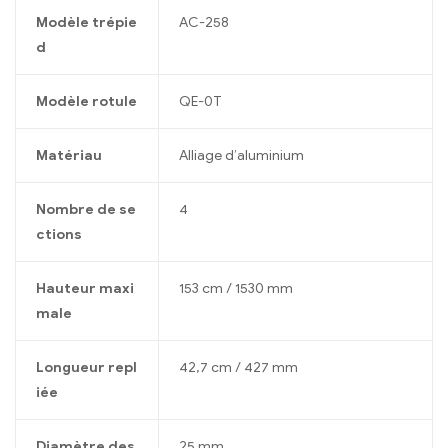
Modèle trépie
AC-258
d
Modèle rotule
QE-0T
Matériau
Alliage d’aluminium
Nombre de se
4
ctions
Hauteur maxi
153 cm / 1530 mm
male
Longueur repl
42,7 cm / 427 mm
iée
Diamètre des
25 mm