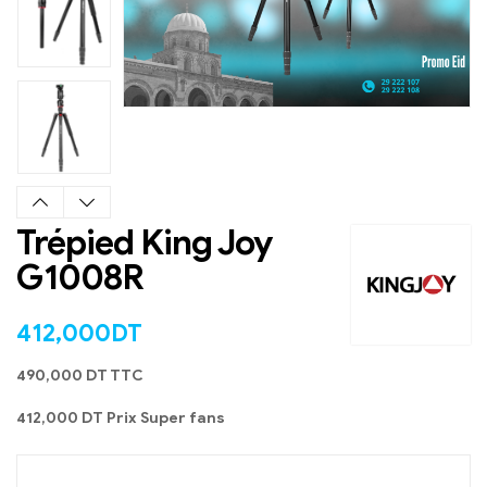
Trépied King Joy
EN STOCK
G1008R
412,000
DT
490,000 DT TTC
412,000 DT Prix Super fans