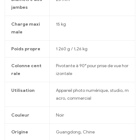
jambes
Charge maxi
15 kg
male
Poids propre
1 260 g / 1,26 kg
Colonne cent
Pivotante à 90° pour prise de vue hor
rale
izontale
Utilisation
Appareil photo numérique, studio, m
acro, commercial
Couleur
Noir
Origine
Guangdong, Chine