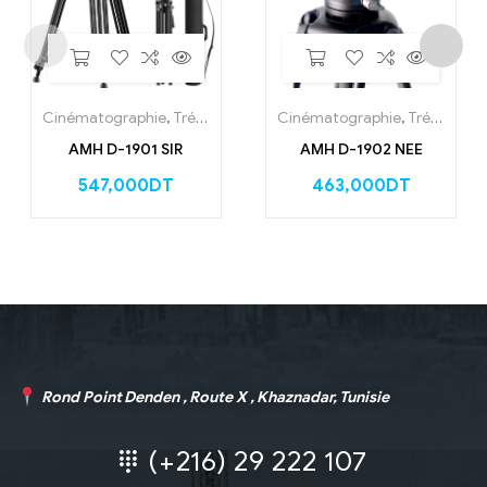
Cinématographie
,
Trépied
Cinématographie
,
Trépied
AMH D-1901 SIR
AMH D-1902 NEE
547,000
DT
463,000
DT
Rond Point Denden , Route X , Khaznadar, Tunisie
(+216) 29 222 107